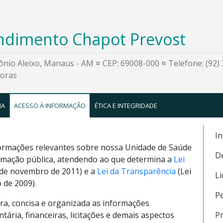
endimento Chapot Prevost
tônio Aleixo, Manaus - AM ¤ CEP: 69008-000 ¤ Telefone: (92)
horas
IA
ACESSO À INFORMAÇÃO
ÉTICA E INTEGRIDADE
In
informações relevantes sobre nossa Unidade de Saúde
De
formação pública, atendendo ao que determina a
Lei
8 de novembro de 2011) e a
Lei da Transparência
(Lei
Li
 de 2009).
P
ra, concisa e organizada as informações
ntária, financeiras, licitações e demais aspectos
P