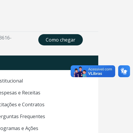
 3616-
Como chegar
stitucional
spesas e Receitas
citações e Contratos
erguntas Frequentes
rogramas e Ações