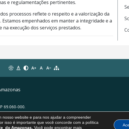
as e regulamentações pertinentes.
Se
s processos reflete o respeito e a valorização da
So
ão. Estamos empenhados em manter a integridade e a
e na execução dos serviços prestados.
Co
 Amazonas
P 69.060-000.
em nosso website e para nos ajudar a compreender
or isso é importante que você concorde com a política
Ace
úde do Amazonas.
Você pode encontrar mais