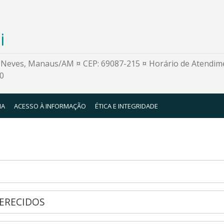
i
o Neves, Manaus/AM ¤ CEP: 69087-215 ¤ Horário de Atendim
50
IA
ACESSO À INFORMAÇÃO
ÉTICA E INTEGRIDADE
ERECIDOS