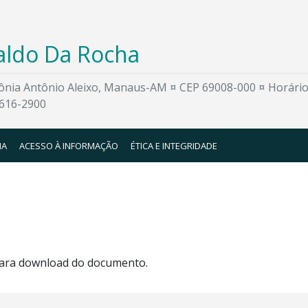
raldo Da Rocha
lônia Antônio Aleixo, Manaus-AM ¤ CEP 69008-000 ¤ Horário
3616-2900
IA
ACESSO À INFORMAÇÃO
ÉTICA E INTEGRIDADE
 para download do documento.